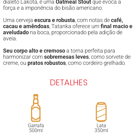
dialeto Lakota, é uma
Oatmeal Stout
que evoca a
força e a imponência do bisão americano.
Uma cerveja
escura e robusta
, com notas de
café,
cacau e amêndoas
, Tatanka oferece um
final macio e
aveludado
na boca, proporcionado pela adição de
aveia.
Seu corpo alto e cremoso
a torna perfeita para
harmonizar com
sobremesas leves
, como sorvete de
creme, ou
pratos robustos
, como cordeiro grelhado.
DETALHES
Garrafa
Lata
500ml
350ml