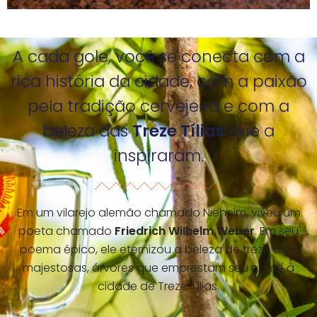
A cada gole, você se conecta com a
rica história da cidade, com a paixão
pela tradição cervejeira e com a
beleza das
Treze Tílias
que a
inspiraram.
Em um vilarejo alemão chamado Nieheim, viveu um
poeta chamado
Friedrich Wilhelm Weber
. Em seu
poema épico, ele eternizou a beleza de treze tílias
majestosas, árvores que emprestam seu nome à
cidade de Treze Tílias.