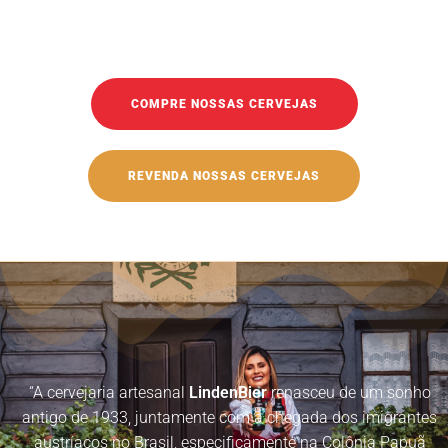
COMPRE NOSSAS CERVEJAS
REVENDA NOSSAS CERVEJAS
“A cervejaria artesanal
LindenBier
renasceu de um sonho
antigo de 1933, juntamente com a chegada dos imigrantes
austríacos no Brasil, especificamente na Colônia Papuã