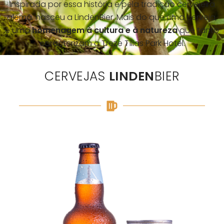
Inspirada por essa história e pela tradição cervejeira
alemã, nasceu a LindenBier. Mais do que uma cerveja,
é uma
homenagem à cultura e à natureza
que tanto
caracterizam o Treze Tílias Park Hotel.
CERVEJAS
LINDEN
BIER