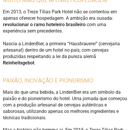
MUITO MAIS QUE APENAS HOSPEDAGEM
Em 2013, o Treze Tílias Park Hotel não se contentou em
apenas oferecer hospedagem. A ambição era ousada:
revolucionar o ramo hoteleiro brasileiro
com uma
experiência sem precedentes.
Nascia a LindenBier, a primeira “
Hausbrauerei
” (cervejaria
artesanal) dentro de um hotel no país, com cervejas
produzidas respeitando a lei da pureza alemã
Reinheitsgebot
.
PAIXÃO, INOVAÇÃO E PIONEIRISMO
Mais do que uma bebida, a LindenBier era um símbolo da
paixão e do pioneirismo do hotel. Uma jornada que começou
com a produção artesanal de cervejas autênticas e
saborosas, utilizando apenas os melhores ingredientes e
técnicas tradicionais.
Mas a história não termina aí. Em 2015, o Treze Tílias Park