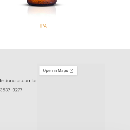
IPA
lindenbier.com.br
 3537-0277