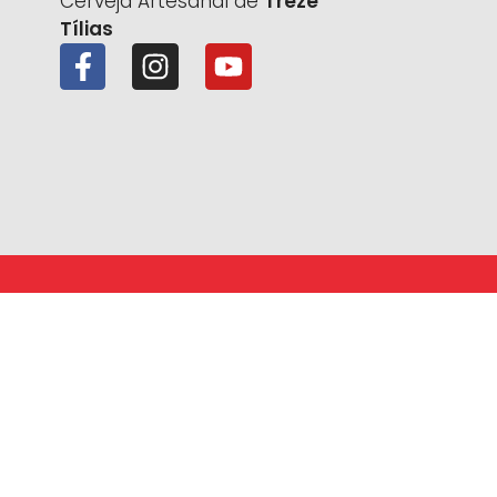
Cerveja Artesanal de
Treze
Tílias